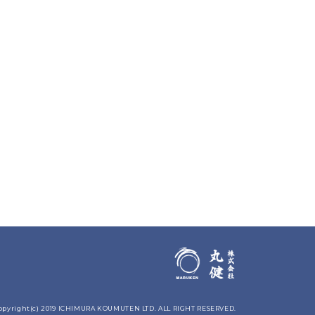
opyright(c) 2019 ICHIMURA KOUMUTEN LTD. ALL RIGHT RESERVED.