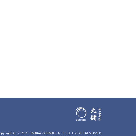
opyright(c) 2019 ICHIMURA KOUMUTEN LTD. ALL RIGHT RESERVED.