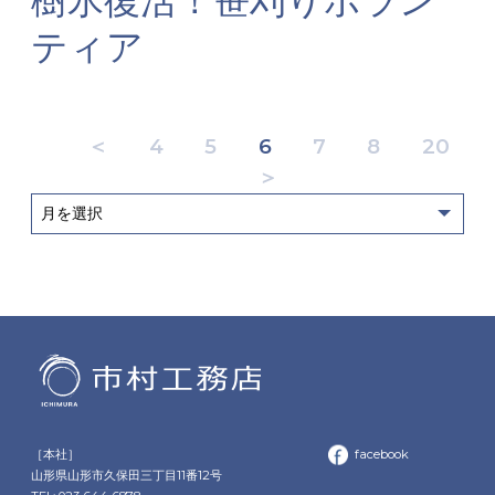
ティア
＜
4
5
6
7
8
20
＞
［本社］
facebook
山形県山形市久保田三丁目11番12号