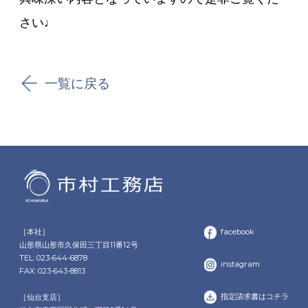
さい♩
一覧に戻る
［本社］
facebook
山形県山形市久保田三丁目11番12号
TEL: 023-644-6878
instagram
FAX: 023-643-8813
指定請求書はコチラ
［仙台支店］