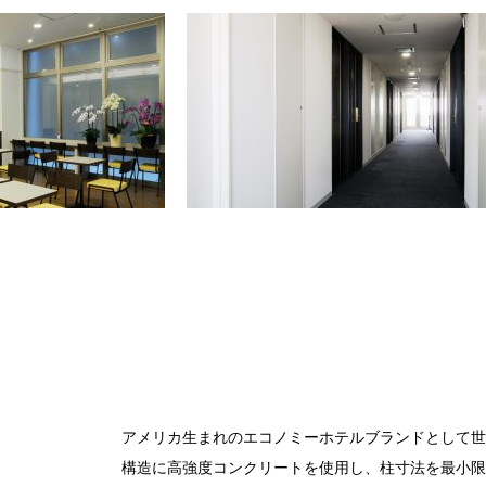
1
2
3
4
5
6
7
8
9
アメリカ生まれのエコノミーホテルブランドとして世
構造に高強度コンクリートを使用し、柱寸法を最小