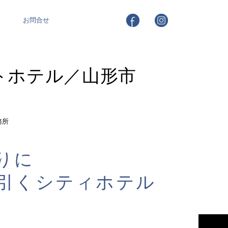
お問合せ
トホテル／山形市
務所
りに
引くシティホテル
市村工務店の家