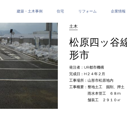
建築・土木事例
住宅
リフォーム
企業情報
土木
松原四ッ谷
形市
発注者：UR都市機構
完成日：H２４年２月
工事場所：山形市松原地内
工事概要：整地土工 掘削、押土 
雨水本管工 ６８m
舗装工 ２９１０㎡