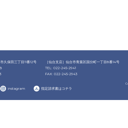
市久保田三丁目11番12号
［仙台支店］
仙台市青葉区国分町一丁目8番14号
78
TEL: 022-245-2941
3
FAX: 022-245-2943
C
instagram
指定請求書はコチラ