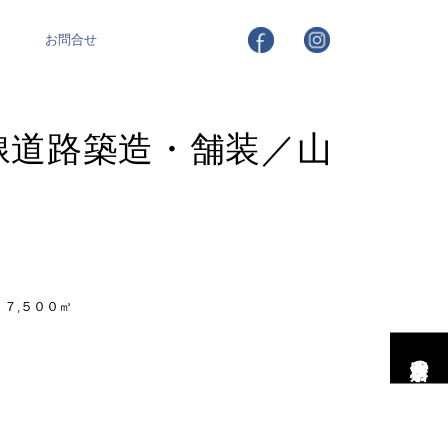
お問合せ
線道路築造・舗装／山
７,５００㎥
市村工務店の家